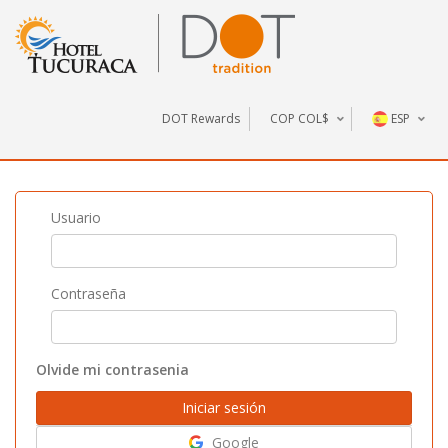
DOT Rewards
COP COL$
ESP
U$S
COL$
Usuario
Contraseña
Olvide mi contrasenia
Google